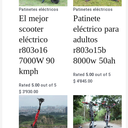
Patinetes eléctricos
Patinetes eléctricos
El mejor
Patinete
scooter
eléctrico para
eléctrico
adultos
r803o16
r803o15b
7000W 90
8000w 50ah
kmph
Rated
5.00
out of 5
$
4'845.00
Rated
5.00
out of 5
$
3'930.00