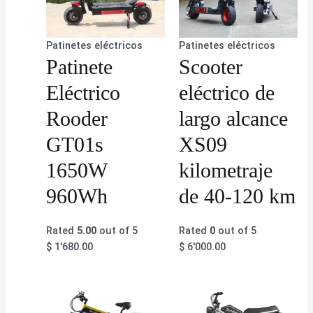
Patinetes eléctricos
Patinetes eléctricos
Patinete
Scooter
Eléctrico
eléctrico de
Rooder
largo alcance
GT01s
XS09
1650W
kilometraje
960Wh
de 40-120 km
Rated
5.00
out of 5
Rated
0
out of 5
$
1'680.00
$
6'000.00