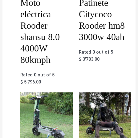
Moto
Patinete
eléctrica
Citycoco
Rooder
Rooder hm8
shansu 8.0
3000w 40ah
4000W
Rated
0
out of 5
80kmph
$
3'783.00
Rated
0
out of 5
$
5'796.00