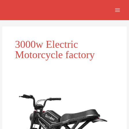
Skip
MAI
to
MEN
content
3000w Electric
Motorcycle factory