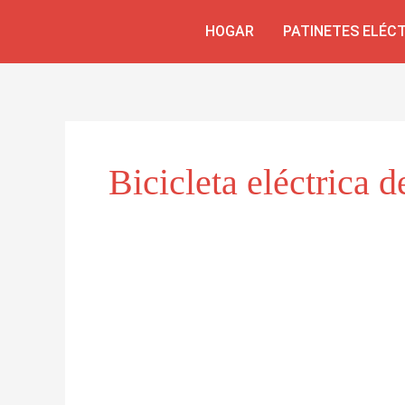
Skip
HOGAR
PATINETES ELÉC
to
content
Bicicleta eléctrica d