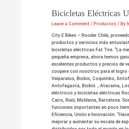
Bicicletas Eléctricas
Leave a Comment
/
Productos
/ By
City E Bikes – Rooder Chile, provee
productos y servicios más entusiasta
bicicletas eléctricas Fat Tire. “La m
pequeña empresa, ahora hemos ganad
excelentes productos y precios de ve
coopere con nosotros para el logro 
Valparaíso, Biobío, Coquimbo, Antof
Antofagasta, Biobío. , Atacama, Los
eléctricos y bicicletas eléctricas R
Cairo, Riad, Moldavia, Barcelona. 
funciones importantes en poco tiempo
Eficiencia, Unión e Innovación. “Hac
mejorar y aumentar su escala de exp
distribuidos por todo el mundo en l