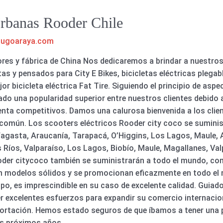
 Urbanas Rooder Chile
hugoaraya.com
dores y fábrica de China Nos dedicaremos a brindar a nuest
s y pensados para City E Bikes, bicicletas eléctricas plegable
ejor bicicleta eléctrica Fat Tire. Siguiendo el principio de as
o una popularidad superior entre nuestros clientes debido 
nta competitivos. Damos una calurosa bienvenida a los client
común. Los scooters eléctricos Rooder city coco se suminis
agasta, Araucanía, Tarapacá, O’Higgins, Los Lagos, Maule, A
 Ríos, Valparaíso, Los Lagos, Biobío, Maule, Magallanes, Val
ooder citycoco también se suministrarán a todo el mundo, com
Son modelos sólidos y se promocionan eficazmente en todo e
, es imprescindible en su caso de excelente calidad. Guiados
er excelentes esfuerzos para expandir su comercio internacio
ortación. Hemos estado seguros de que íbamos a tener una pe
os próximos años. .