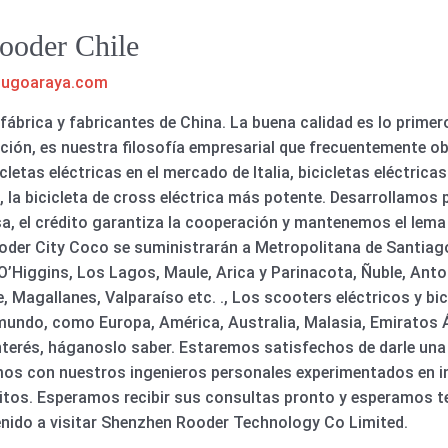
Rooder Chile
hugoaraya.com
, fábrica y fabricantes de China. La buena calidad es lo prime
ión, es nuestra filosofía empresarial que frecuentemente 
cletas eléctricas en el mercado de Italia, bicicletas eléctrica
, la bicicleta de cross eléctrica más potente. Desarrollamos
esa, el crédito garantiza la cooperación y mantenemos el lema
oder City Coco se suministrarán a Metropolitana de Santiago
’Higgins, Los Lagos, Maule, Arica y Parinacota, Ñuble, Anto
, Magallanes, Valparaíso etc. ., Los scooters eléctricos y bi
mundo, como Europa, América, Australia, Malasia, Emiratos 
nterés, háganoslo saber. Estaremos satisfechos de darle una 
os con nuestros ingenieros personales experimentados en in
sitos. Esperamos recibir sus consultas pronto y esperamos te
venido a visitar Shenzhen Rooder Technology Co Limited.