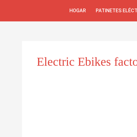
Skip
HOGAR
PATINETES ELÉC
to
content
Electric Ebikes fact