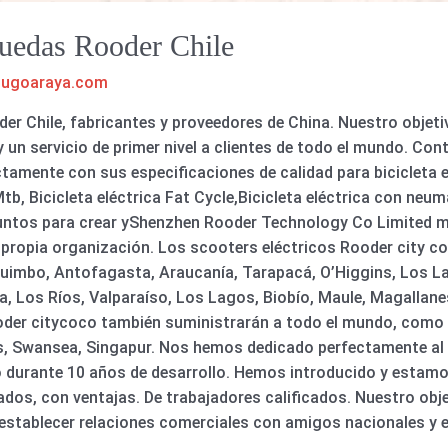
 Ruedas Rooder Chile
hugoaraya.com
oder Chile, fabricantes y proveedores de China. Nuestro obje
y un servicio de primer nivel a clientes de todo el mundo. Co
amente con sus especificaciones de calidad para bicicleta el
 Mtb, Bicicleta eléctrica Fat Cycle,Bicicleta eléctrica con ne
 juntos para crear yShenzhen Rooder Technology Co Limited 
 propia organización. Los scooters eléctricos Rooder city c
quimbo, Antofagasta, Araucanía, Tarapacá, O’Higgins, Los La
, Los Ríos, Valparaíso, Los Lagos, Biobío, Maule, Magallanes
Rooder citycoco también suministrarán a todo el mundo, como 
, Swansea, Singapur. Nos hemos dedicado perfectamente al di
lo durante 10 años de desarrollo. Hemos introducido y estam
os, con ventajas. De trabajadores calificados. Nuestro objeti
stablecer relaciones comerciales con amigos nacionales y e