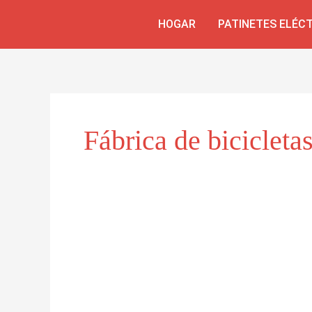
Skip
HOGAR
PATINETES ELÉC
to
content
Fábrica de bicicleta