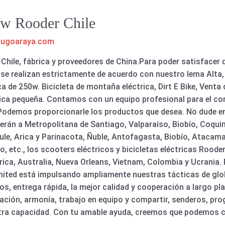
50w Rooder Chile
hugoaraya.com
 Chile, fábrica y proveedores de China.Para poder satisfacer d
se realizan estrictamente de acuerdo con nuestro lema Alta, 
ica de 250w. Bicicleta de montaña eléctrica, Dirt E Bike, Venta 
rica pequeña. Contamos con un equipo profesional para el c
. Podemos proporcionarle los productos que desea. No dude 
erán a Metropolitana de Santiago, Valparaíso, Biobío, Coqu
le, Arica y Parinacota, Ñuble, Antofagasta, Biobío, Atacama,
o, etc., los scooters eléctricos y bicicletas eléctricas Rood
ca, Australia, Nueva Orleans, Vietnam, Colombia y Ucrania. P
ted está impulsando ampliamente nuestras tácticas de glob
os, entrega rápida, la mejor calidad y cooperación a largo 
ovación, armonía, trabajo en equipo y compartir, senderos, p
a capacidad. Con tu amable ayuda, creemos que podemos cre