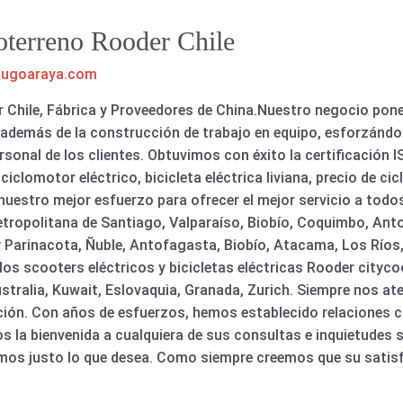
oterreno Rooder Chile
hugoaraya.com
Chile, Fábrica y Proveedores de China.Nuestro negocio pone 
además de la construcción de trabajo en equipo, esforzándon
rsonal de los clientes. Obtuvimos con éxito la certificación I
clomotor eléctrico, bicicleta eléctrica liviana, precio de cicl
uestro mejor esfuerzo para ofrecer el mejor servicio a todos
tropolitana de Santiago, Valparaíso, Biobío, Coquimbo, Ant
y Parinacota, Ñuble, Antofagasta, Biobío, Atacama, Los Ríos,
 los scooters eléctricos y bicicletas eléctricas Rooder city
tralia, Kuwait, Eslovaquia, Granada, Zurich. Siempre nos ate
vación. Con años de esfuerzos, hemos establecido relaciones 
s la bienvenida a cualquiera de sus consultas e inquietudes 
mos justo lo que desea. Como siempre creemos que su satisf