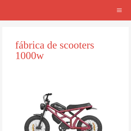
Skip
MAI
to
MEN
content
fábrica de scooters
1000w