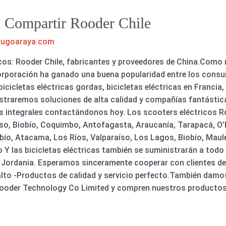
ra Compartir Rooder Chile
hugoaraya.com
os: Rooder Chile, fabricantes y proveedores de China.Como r
orporación ha ganado una buena popularidad entre los consu
cicletas eléctricas gordas, bicicletas eléctricas en Francia, 
inistraremos soluciones de alta calidad y compañías fantásti
s integrales contactándonos hoy. Los scooters eléctricos R
so, Biobío, Coquimbo, Antofagasta, Araucanía, Tarapacá, O’H
bío, Atacama, Los Ríos, Valparaíso, Los Lagos, Biobío, Maule
 Y las bicicletas eléctricas también se suministrarán a tod
 y Jordania. Esperamos sinceramente cooperar con clientes d
to -Productos de calidad y servicio perfecto.También damos
 Rooder Technology Co Limited y compren nuestros productos