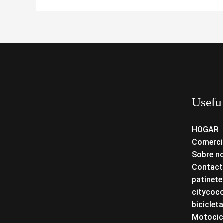
Usefu
HOGAR
Comerci
Sobre n
Contact
patinete
citycoc
bicicleta
Motocicl