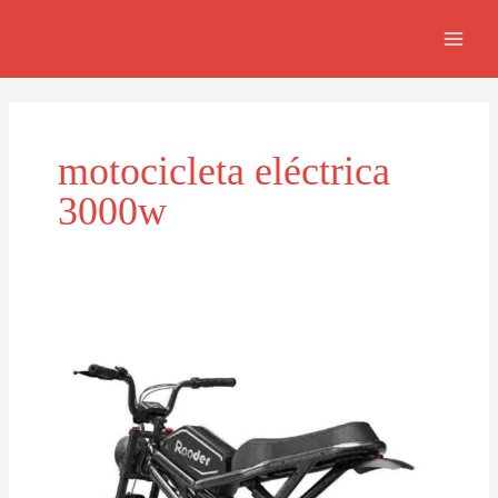
Skip
MAI
to
MEN
content
motocicleta eléctrica
3000w