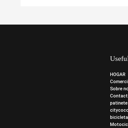
Usefu
HOGAR
Comerci
Sobre n
Contact
patinete
citycoc
bicicleta
Motocicl