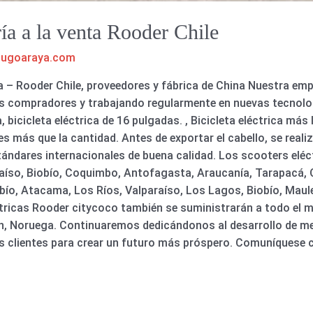
ía a la venta Rooder Chile
hugoaraya.com
 – Rooder Chile, proveedores y fábrica de China Nuestra emp
os compradores y trabajando regularmente en nuevas tecnolo
icicleta eléctrica de 16 pulgadas. , Bicicleta eléctrica más li
s más que la cantidad. Antes de exportar el cabello, se realiz
tándares internacionales de buena calidad. Los scooters elé
aíso, Biobío, Coquimbo, Antofagasta, Araucanía, Tarapacá, O
ío, Atacama, Los Ríos, Valparaíso, Los Lagos, Biobío, Maule,
éctricas Rooder citycoco también se suministrarán a todo el
sh, Noruega. Continuaremos dedicándonos al desarrollo de m
os clientes para crear un futuro más próspero. Comuníquese 