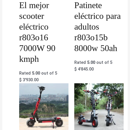
El mejor
Patinete
scooter
eléctrico para
eléctrico
adultos
r803o16
r803o15b
7000W 90
8000w 50ah
kmph
Rated
5.00
out of 5
$
4'845.00
Rated
5.00
out of 5
$
3'930.00