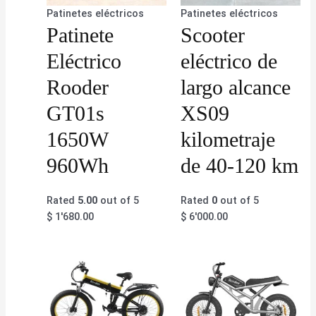
Patinetes eléctricos
Patinetes eléctricos
Patinete
Scooter
Eléctrico
eléctrico de
Rooder
largo alcance
GT01s
XS09
1650W
kilometraje
960Wh
de 40-120 km
Rated
5.00
out of 5
Rated
0
out of 5
$
1'680.00
$
6'000.00