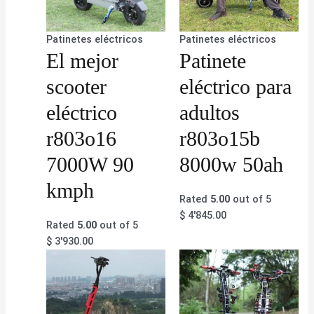
Patinetes eléctricos
Patinetes eléctricos
El mejor
Patinete
scooter
eléctrico para
eléctrico
adultos
r803o16
r803o15b
7000W 90
8000w 50ah
kmph
Rated
5.00
out of 5
$
4'845.00
Rated
5.00
out of 5
$
3'930.00