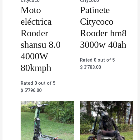
Citycoco
Citycoco
Moto
Patinete
eléctrica
Citycoco
Rooder
Rooder hm8
shansu 8.0
3000w 40ah
4000W
Rated
0
out of 5
80kmph
$
3'783.00
Rated
0
out of 5
$
5'796.00