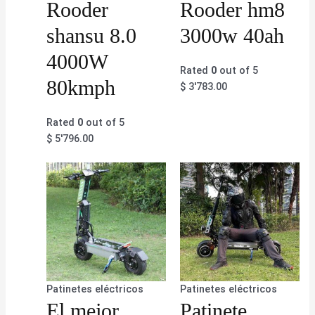
Rooder
Rooder hm8
shansu 8.0
3000w 40ah
4000W
Rated
0
out of 5
80kmph
$
3'783.00
Rated
0
out of 5
$
5'796.00
Patinetes eléctricos
Patinetes eléctricos
El mejor
Patinete