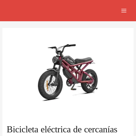
Skip
Navegación
MAI
to
de
MEN
content
entradas
Bicicleta eléctrica de cercanías