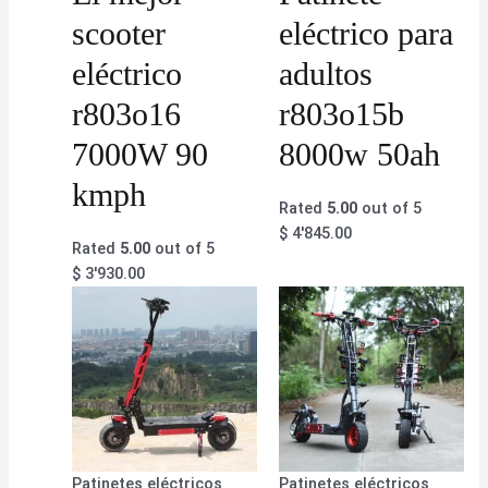
scooter
eléctrico para
eléctrico
adultos
r803o16
r803o15b
7000W 90
8000w 50ah
kmph
Rated
5.00
out of 5
$
4'845.00
Rated
5.00
out of 5
$
3'930.00
Patinetes eléctricos
Patinetes eléctricos