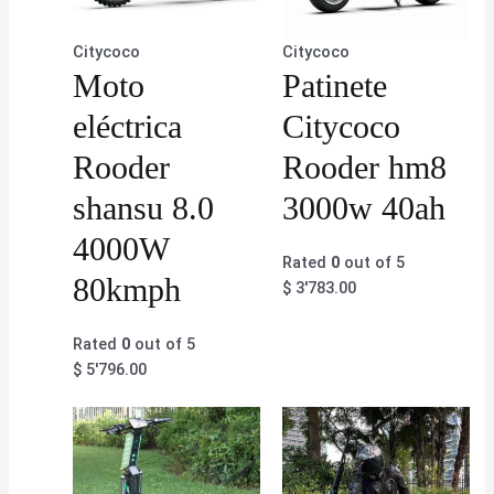
Citycoco
Citycoco
Moto
Patinete
eléctrica
Citycoco
Rooder
Rooder hm8
shansu 8.0
3000w 40ah
4000W
Rated
0
out of 5
80kmph
$
3'783.00
Rated
0
out of 5
$
5'796.00