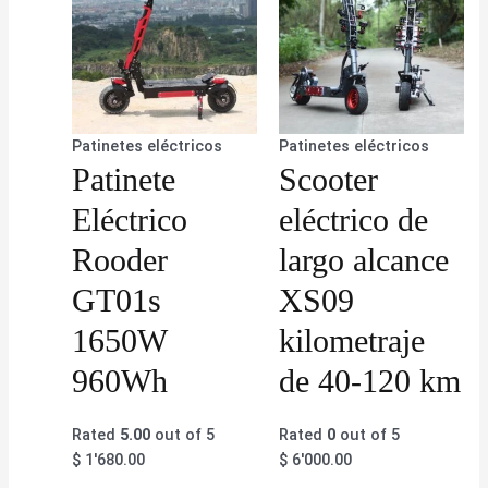
Patinetes eléctricos
Patinetes eléctricos
Patinete
Scooter
Eléctrico
eléctrico de
Rooder
largo alcance
GT01s
XS09
1650W
kilometraje
960Wh
de 40-120 km
Rated
5.00
out of 5
Rated
0
out of 5
$
1'680.00
$
6'000.00