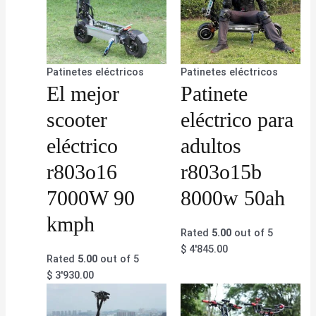
Patinetes eléctricos
Patinetes eléctricos
El mejor
Patinete
scooter
eléctrico para
eléctrico
adultos
r803o16
r803o15b
7000W 90
8000w 50ah
kmph
Rated
5.00
out of 5
$
4'845.00
Rated
5.00
out of 5
$
3'930.00