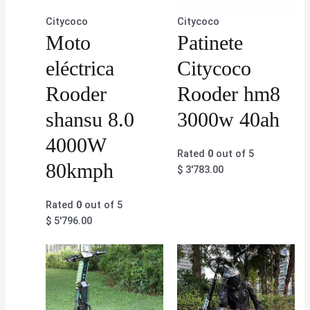
Citycoco
Citycoco
Moto
Patinete
eléctrica
Citycoco
Rooder
Rooder hm8
shansu 8.0
3000w 40ah
4000W
Rated
0
out of 5
80kmph
$
3'783.00
Rated
0
out of 5
$
5'796.00