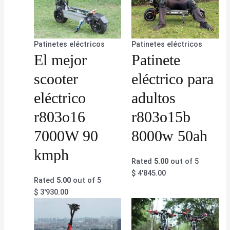
Patinetes eléctricos
Patinetes eléctricos
El mejor
Patinete
scooter
eléctrico para
eléctrico
adultos
r803o16
r803o15b
7000W 90
8000w 50ah
kmph
Rated
5.00
out of 5
$
4'845.00
Rated
5.00
out of 5
$
3'930.00