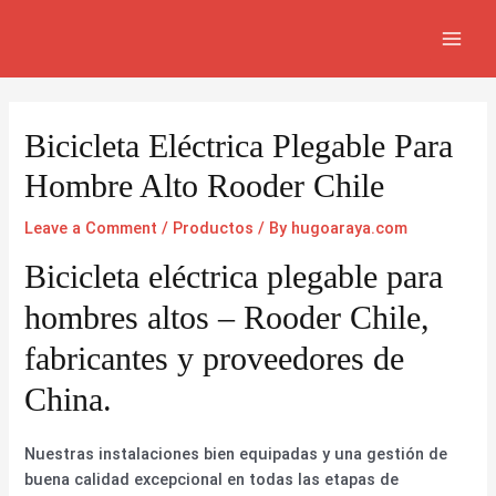
Skip
Navegación
MAI
to
de
MEN
content
entradas
Bicicleta Eléctrica Plegable Para
Hombre Alto Rooder Chile
Leave a Comment
/
Productos
/ By
hugoaraya.com
Bicicleta eléctrica plegable para
hombres altos – Rooder Chile,
fabricantes y proveedores de
China.
Nuestras instalaciones bien equipadas y una gestión de
buena calidad excepcional en todas las etapas de