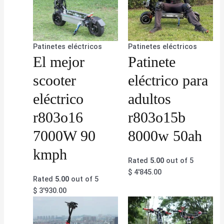
Patinetes eléctricos
Patinetes eléctricos
El mejor
Patinete
scooter
eléctrico para
eléctrico
adultos
r803o16
r803o15b
7000W 90
8000w 50ah
kmph
Rated
5.00
out of 5
$
4'845.00
Rated
5.00
out of 5
$
3'930.00