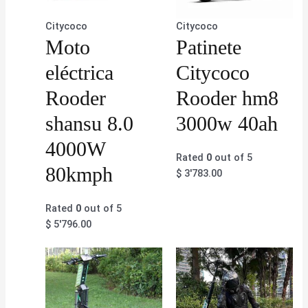
Citycoco
Citycoco
Moto
Patinete
eléctrica
Citycoco
Rooder
Rooder hm8
shansu 8.0
3000w 40ah
4000W
Rated
0
out of 5
80kmph
$
3'783.00
Rated
0
out of 5
$
5'796.00