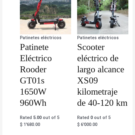
Patinetes eléctricos
Patinetes eléctricos
Patinete
Scooter
Eléctrico
eléctrico de
Rooder
largo alcance
GT01s
XS09
1650W
kilometraje
960Wh
de 40-120 km
Rated
5.00
out of 5
Rated
0
out of 5
$
1'680.00
$
6'000.00