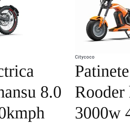
Citycoco
trica
Patinet
hansu 8.0
Rooder
0kmph
3000w 