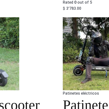
Rated
0
out of 5
$
3'783.00
Patinetes eléctricos
scooter
Patinete