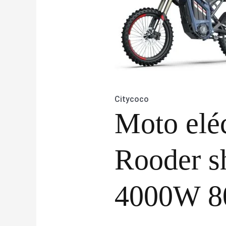
Citycoco
Moto eléc
Rooder s
4000W 8