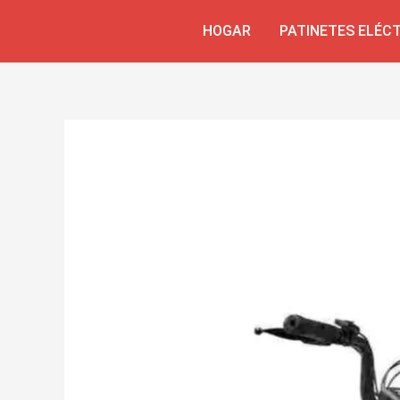
Skip
Navegación
HOGAR
PATINETES ELÉC
to
de
content
entradas