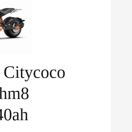
e Citycoco
 hm8
40ah