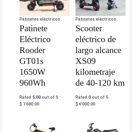
Patinetes eléctricos
Patinetes eléctricos
Patinete
Scooter
Eléctrico
eléctrico de
Rooder
largo alcance
GT01s
XS09
1650W
kilometraje
960Wh
de 40-120 km
Rated
5.00
out of 5
Rated
0
out of 5
$
1'680.00
$
6'000.00