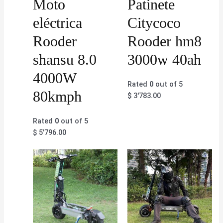
Moto
Patinete
eléctrica
Citycoco
Rooder
Rooder hm8
shansu 8.0
3000w 40ah
4000W
Rated
0
out of 5
80kmph
$
3'783.00
Rated
0
out of 5
$
5'796.00