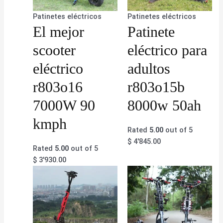
Patinetes eléctricos
Patinetes eléctricos
El mejor
Patinete
scooter
eléctrico para
eléctrico
adultos
r803o16
r803o15b
7000W 90
8000w 50ah
kmph
Rated
5.00
out of 5
$
4'845.00
Rated
5.00
out of 5
$
3'930.00