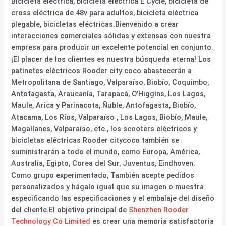
Bicicleta eléctrica, bicicleta eléctrica E Cycle, bicicleta de
cross eléctrica de 48v para adultos, bicicleta eléctrica
plegable, bicicletas eléctricas.Bienvenido a crear
interacciones comerciales sólidas y extensas con nuestra
empresa para producir un excelente potencial en conjunto.
¡El placer de los clientes es nuestra búsqueda eterna! Los
patinetes eléctricos Rooder city coco abastecerán a
Metropolitana de Santiago, Valparaíso, Biobío, Coquimbo,
Antofagasta, Araucanía, Tarapacá, O’Higgins, Los Lagos,
Maule, Arica y Parinacota, Ñuble, Antofagasta, Biobío,
Atacama, Los Ríos, Valparaíso , Los Lagos, Biobío, Maule,
Magallanes, Valparaíso, etc., los scooters eléctricos y
bicicletas eléctricas Rooder citycoco también se
suministrarán a todo el mundo, como Europa, América,
Australia, Egipto, Corea del Sur, Juventus, Eindhoven.
Como grupo experimentado, También acepte pedidos
personalizados y hágalo igual que su imagen o muestra
especificando las especificaciones y el embalaje del diseño
del cliente.El objetivo principal de
Shenzhen Rooder
Technology Co Limited
es crear una memoria satisfactoria