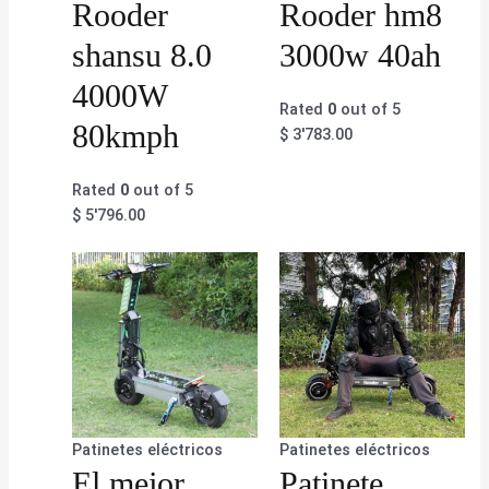
Rooder
Rooder hm8
shansu 8.0
3000w 40ah
4000W
Rated
0
out of 5
80kmph
$
3'783.00
Rated
0
out of 5
$
5'796.00
Patinetes eléctricos
Patinetes eléctricos
El mejor
Patinete