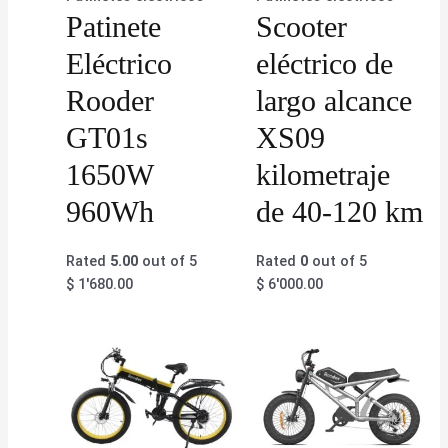
Patinete
Scooter
Eléctrico
eléctrico de
Rooder
largo alcance
GT01s
XS09
1650W
kilometraje
960Wh
de 40-120 km
Rated
5.00
out of 5
Rated
0
out of 5
$
1'680.00
$
6'000.00