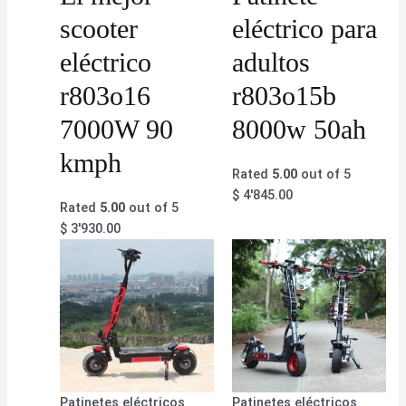
scooter
eléctrico para
eléctrico
adultos
r803o16
r803o15b
7000W 90
8000w 50ah
kmph
Rated
5.00
out of 5
$
4'845.00
Rated
5.00
out of 5
$
3'930.00
Patinetes eléctricos
Patinetes eléctricos