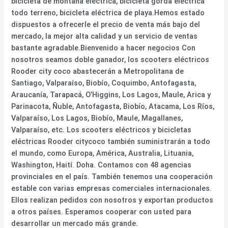
bicicleta de montaña eléctrica, bicicleta gorda eléctrica
todo terreno, bicicleta eléctrica de playa.Hemos estado
dispuestos a ofrecerle el precio de venta más bajo del
mercado, la mejor alta calidad y un servicio de ventas
bastante agradable.Bienvenido a hacer negocios Con
nosotros seamos doble ganador, los scooters eléctricos
Rooder city coco abastecerán a Metropolitana de
Santiago, Valparaíso, Biobío, Coquimbo, Antofagasta,
Araucanía, Tarapacá, O’Higgins, Los Lagos, Maule, Arica y
Parinacota, Ñuble, Antofagasta, Biobío, Atacama, Los Ríos,
Valparaíso, Los Lagos, Biobío, Maule, Magallanes,
Valparaíso, etc. Los scooters eléctricos y bicicletas
eléctricas Rooder citycoco también suministrarán a todo
el mundo, como Europa, América, Australia, Lituania,
Washington, Haití. Doha. Contamos con 48 agencias
provinciales en el país. También tenemos una cooperación
estable con varias empresas comerciales internacionales.
Ellos realizan pedidos con nosotros y exportan productos
a otros países. Esperamos cooperar con usted para
desarrollar un mercado más grande.