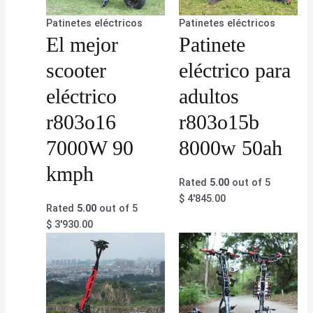
Patinetes eléctricos
Patinetes eléctricos
El mejor
Patinete
scooter
eléctrico para
eléctrico
adultos
r803o16
r803o15b
7000W 90
8000w 50ah
kmph
Rated
5.00
out of 5
$
4'845.00
Rated
5.00
out of 5
$
3'930.00