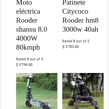
Moto
Patinete
eléctrica
Citycoco
Rooder
Rooder hm8
shansu 8.0
3000w 40ah
4000W
Rated
0
out of 5
80kmph
$
3'783.00
Rated
0
out of 5
$
5'796.00