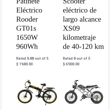
Patinete
Scooter
Eléctrico
eléctrico de
Rooder
largo alcance
GT01s
XS09
1650W
kilometraje
960Wh
de 40-120 km
Rated
5.00
out of 5
Rated
0
out of 5
$
1'680.00
$
6'000.00