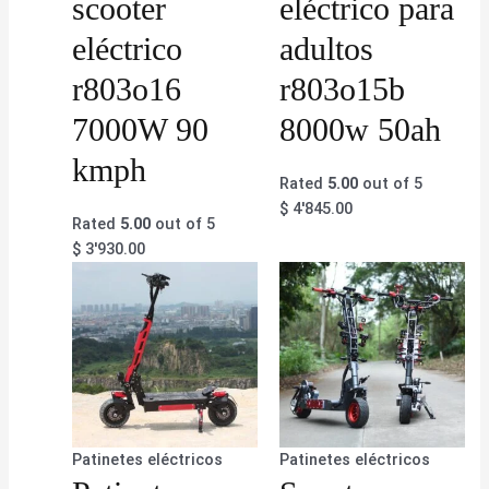
scooter
eléctrico para
eléctrico
adultos
r803o16
r803o15b
7000W 90
8000w 50ah
kmph
Rated
5.00
out of 5
$
4'845.00
Rated
5.00
out of 5
$
3'930.00
Patinetes eléctricos
Patinetes eléctricos