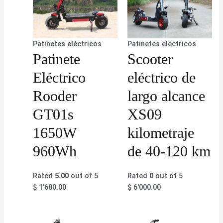
Patinetes eléctricos
Patinetes eléctricos
Patinete
Scooter
Eléctrico
eléctrico de
Rooder
largo alcance
GT01s
XS09
1650W
kilometraje
960Wh
de 40-120 km
Rated
5.00
out of 5
Rated
0
out of 5
$
1'680.00
$
6'000.00