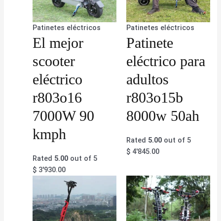
Patinetes eléctricos
Patinetes eléctricos
El mejor
Patinete
scooter
eléctrico para
eléctrico
adultos
r803o16
r803o15b
7000W 90
8000w 50ah
kmph
Rated
5.00
out of 5
$
4'845.00
Rated
5.00
out of 5
$
3'930.00