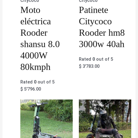
Citycoco
Citycoco
Moto
Patinete
eléctrica
Citycoco
Rooder
Rooder hm8
shansu 8.0
3000w 40ah
4000W
Rated
0
out of 5
80kmph
$
3'783.00
Rated
0
out of 5
$
5'796.00