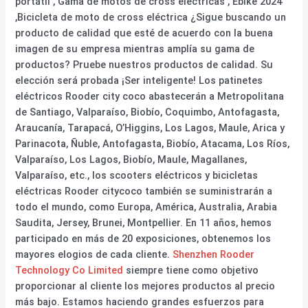
portátil , Gama de motos de cross eléctricas , Ebike 2024
,Bicicleta de moto de cross eléctrica ¿Sigue buscando un
producto de calidad que esté de acuerdo con la buena
imagen de su empresa mientras amplía su gama de
productos? Pruebe nuestros productos de calidad. Su
elección será probada ¡Ser inteligente! Los patinetes
eléctricos Rooder city coco abastecerán a Metropolitana
de Santiago, Valparaíso, Biobío, Coquimbo, Antofagasta,
Araucanía, Tarapacá, O’Higgins, Los Lagos, Maule, Arica y
Parinacota, Ñuble, Antofagasta, Biobío, Atacama, Los Ríos,
Valparaíso, Los Lagos, Biobío, Maule, Magallanes,
Valparaíso, etc., los scooters eléctricos y bicicletas
eléctricas Rooder citycoco también se suministrarán a
todo el mundo, como Europa, América, Australia, Arabia
Saudita, Jersey, Brunei, Montpellier. En 11 años, hemos
participado en más de 20 exposiciones, obtenemos los
mayores elogios de cada cliente.
Shenzhen Rooder
Technology Co Limited
siempre tiene como objetivo
proporcionar al cliente los mejores productos al precio
más bajo. Estamos haciendo grandes esfuerzos para