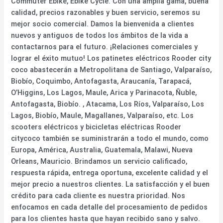
Commuter Ebike, Ebike Cycle. Con una amplia gama, buena
calidad, precios razonables y buen servicio, seremos su
mejor socio comercial. Damos la bienvenida a clientes
nuevos y antiguos de todos los ámbitos de la vida a
contactarnos para el futuro. ¡Relaciones comerciales y
lograr el éxito mutuo! Los patinetes eléctricos Rooder city
coco abastecerán a Metropolitana de Santiago, Valparaíso,
Biobío, Coquimbo, Antofagasta, Araucanía, Tarapacá,
O’Higgins, Los Lagos, Maule, Arica y Parinacota, Ñuble,
Antofagasta, Biobío. , Atacama, Los Ríos, Valparaíso, Los
Lagos, Biobío, Maule, Magallanes, Valparaíso, etc. Los
scooters eléctricos y bicicletas eléctricas Rooder
citycoco también se suministrarán a todo el mundo, como
Europa, América, Australia, Guatemala, Malawi, Nueva
Orleans, Mauricio. Brindamos un servicio calificado,
respuesta rápida, entrega oportuna, excelente calidad y el
mejor precio a nuestros clientes. La satisfacción y el buen
crédito para cada cliente es nuestra prioridad. Nos
enfocamos en cada detalle del procesamiento de pedidos
para los clientes hasta que hayan recibido sano y salvo.