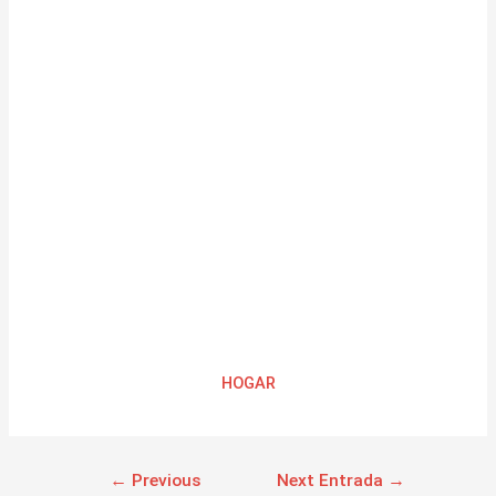
HOGAR
←
Previous
Next Entrada
→