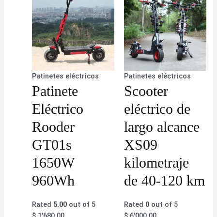
Patinetes eléctricos
Patinetes eléctricos
Patinete
Scooter
Eléctrico
eléctrico de
Rooder
largo alcance
GT01s
XS09
1650W
kilometraje
960Wh
de 40-120 km
Rated
5.00
out of 5
Rated
0
out of 5
$
1'680.00
$
6'000.00