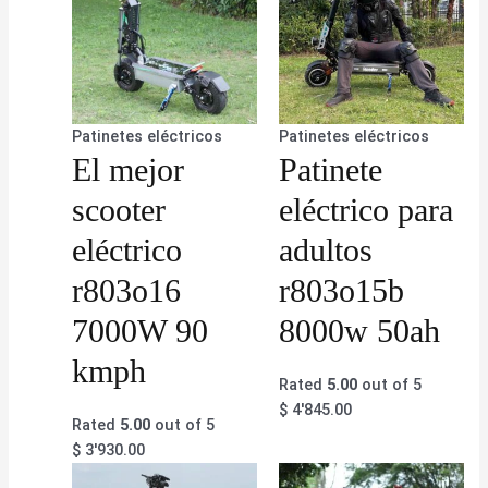
Patinetes eléctricos
Patinetes eléctricos
El mejor
Patinete
scooter
eléctrico para
eléctrico
adultos
r803o16
r803o15b
7000W 90
8000w 50ah
kmph
Rated
5.00
out of 5
$
4'845.00
Rated
5.00
out of 5
$
3'930.00