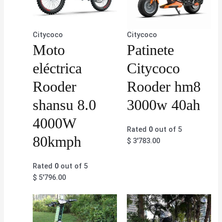
Citycoco
Citycoco
Moto
Patinete
eléctrica
Citycoco
Rooder
Rooder hm8
shansu 8.0
3000w 40ah
4000W
Rated
0
out of 5
80kmph
$
3'783.00
Rated
0
out of 5
$
5'796.00