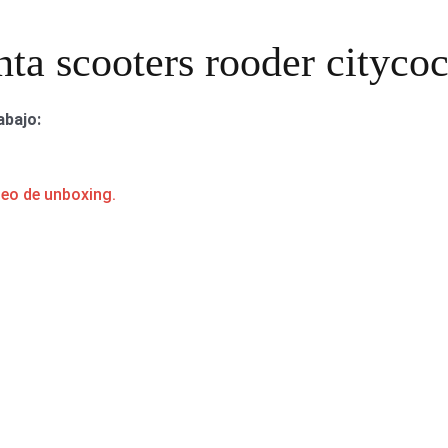
nta scooters rooder citycoc
abajo:
deo de unboxing.