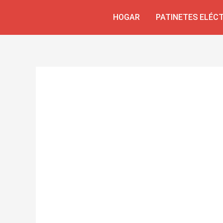
Skip
Navegación
HOGAR
PATINETES ELÉC
to
de
content
entradas