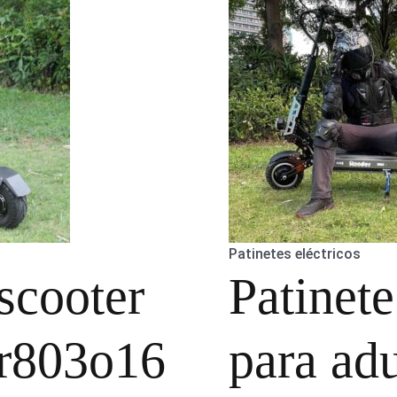
Patinetes eléctricos
scooter
Patinete
 r803o16
para adu