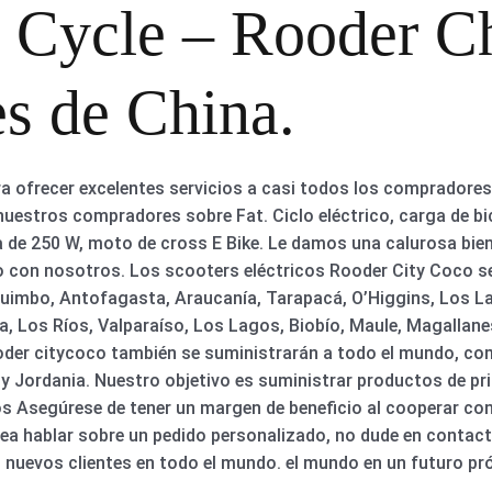
c Cycle – Rooder Ch
es de China.
a ofrecer excelentes servicios a casi todos los compradores
 nuestros compradores sobre Fat. Ciclo eléctrico, carga de bi
a de 250 W, moto de cross E Bike. Le damos una calurosa bie
nto con nosotros. Los scooters eléctricos Rooder City Coco s
quimbo, Antofagasta, Araucanía, Tarapacá, O’Higgins, Los La
, Los Ríos, Valparaíso, Los Lagos, Biobío, Maule, Magallane
Rooder citycoco también se suministrarán a todo el mundo, co
y Jordania. Nuestro objetivo es suministrar productos de pri
os Asegúrese de tener un margen de beneficio al cooperar con
ea hablar sobre un pedido personalizado, no dude en conta
 nuevos clientes en todo el mundo. el mundo en un futuro pr