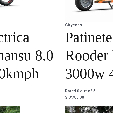
Citycoco
trica
Patinet
hansu 8.0
Rooder
0kmph
3000w 
Rated
0
out of 5
$
3'783.00