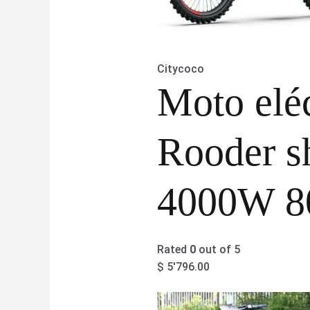
Citycoco
Moto eléc
Rooder s
4000W 8
Rated
0
out of 5
$
5'796.00