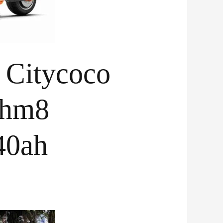
e Citycoco
 hm8
40ah