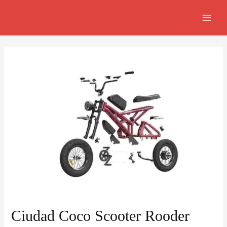
Skip
Navegación
MAI
to
de
MEN
content
entradas
Ciudad Coco Scooter Rooder