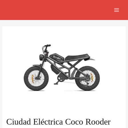
Skip
Navegación
MAI
to
de
MEN
content
entradas
Ciudad Eléctrica Coco Rooder