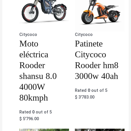
Citycoco
Citycoco
Moto
Patinete
eléctrica
Citycoco
Rooder
Rooder hm8
shansu 8.0
3000w 40ah
4000W
Rated
0
out of 5
80kmph
$
3'783.00
Rated
0
out of 5
$
5'796.00