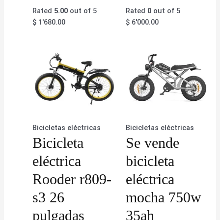
Rated
5.00
out of 5
Rated
0
out of 5
$
1'680.00
$
6'000.00
Bicicletas eléctricas
Bicicletas eléctricas
Bicicleta
Se vende
eléctrica
bicicleta
Rooder r809-
eléctrica
s3 26
mocha 750w
pulgadas
35ah