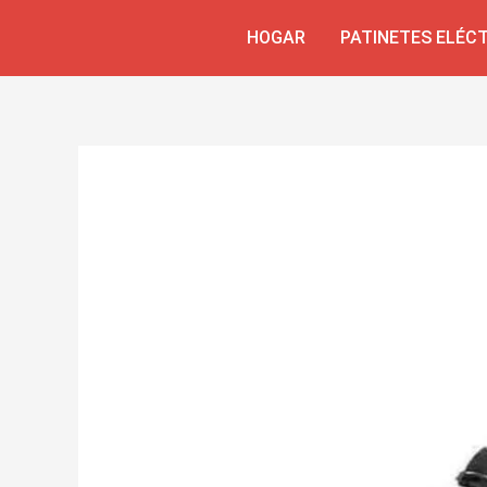
Skip
Navegación
HOGAR
PATINETES ELÉC
to
de
content
entradas