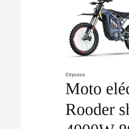
Citycoco
Moto eléc
Rooder s