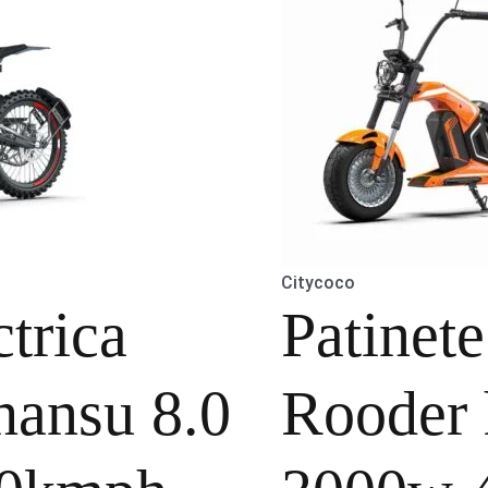
Citycoco
trica
Patinet
hansu 8.0
Rooder