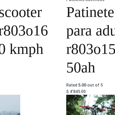
scooter
Patinete
 r803o16
para adu
0 kmph
r803o1
50ah
Rated
5.00
out of 5
$
4'845.00