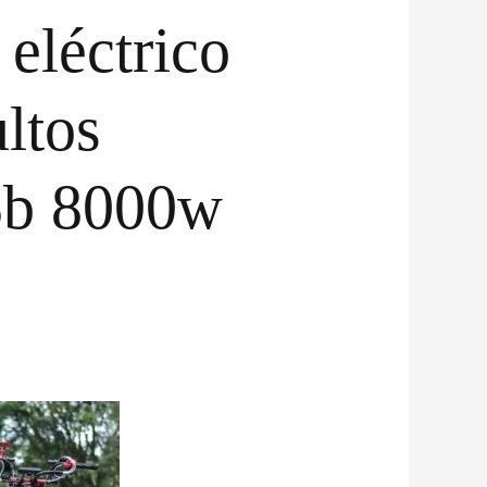
 eléctrico
ltos
5b 8000w