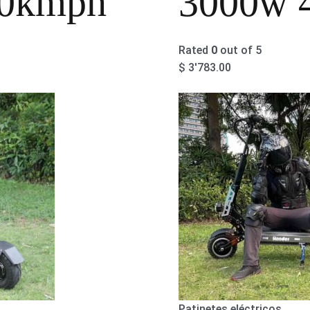
0kmph
3000w 
Rated
0
out of 5
$
3'783.00
Patinetes eléctricos