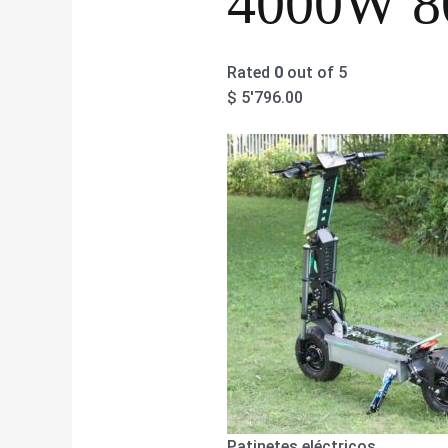
4000W 8
Rated
0
out of 5
$
5'796.00
Patinetes eléctricos