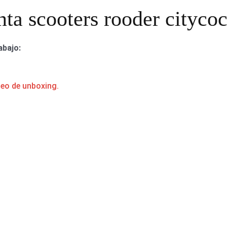
nta scooters rooder citycoc
abajo:
deo de unboxing.