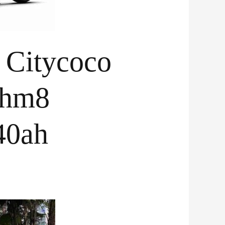
e Citycoco
 hm8
40ah