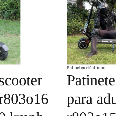
Patinetes eléctricos
scooter
Patinete
 r803o16
para adu