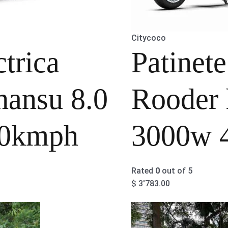
Citycoco
trica
Patinet
hansu 8.0
Rooder
0kmph
3000w 
Rated
0
out of 5
$
3'783.00