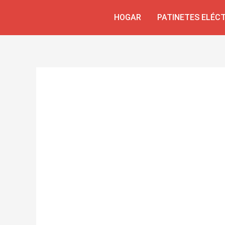
Skip
Navegación
HOGAR
PATINETES ELÉC
to
de
content
entradas