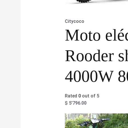
Citycoco
Moto eléc
Rooder s
4000W 8
Rated
0
out of 5
$
5'796.00