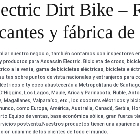
ectric Dirt Bike –
icantes y fábrica de
pliar nuestro negocio, también contamos con inspectores en e
productos para Assassin Electric. Bicicleta de cross, bicicle
rico a la venta, gama de bicicletas eléctricas, bicicleta elé
sultas sobre puntos de vista nacionales y extranjeros para 
léctricos city coco abastecerán a Metropolitana de Santiago
’Higgins, Los Lagos, Maule, Arica y Parinacota, Ñuble, Anto
, Magallanes, Valparaíso, etc., los scooters eléctricos y bic
 mundo, como Europa, América, Australia, Canadá, Serbia, H
erto Equipo de ventas, base económica sólida, gran fuerza t
rvicios postventa.Nuestros productos tienen una apariencia
ación unánime de los clientes de todo el mundo.