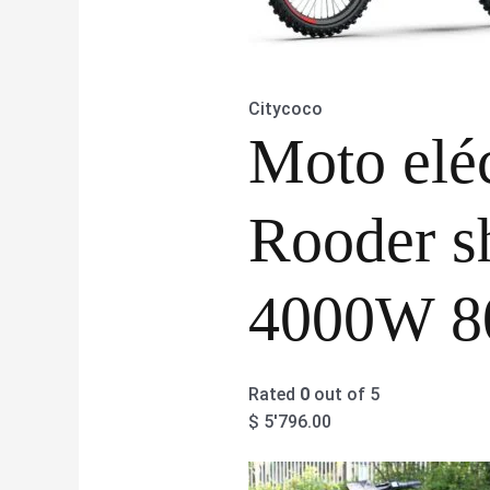
Citycoco
Moto eléc
Rooder s
4000W 8
Rated
0
out of 5
$
5'796.00