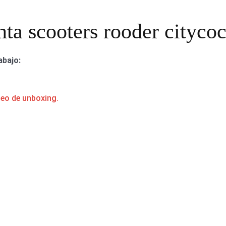
nta scooters rooder citycoc
abajo:
deo de unboxing.