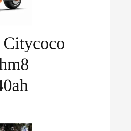
e Citycoco
 hm8
40ah