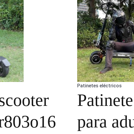
Patinetes eléctricos
scooter
Patinete
 r803o16
para adu