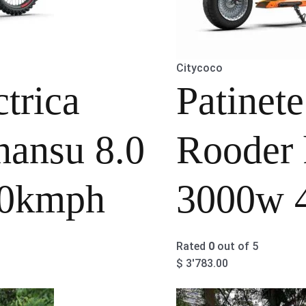
Citycoco
trica
Patinet
hansu 8.0
Rooder
0kmph
3000w 
Rated
0
out of 5
$
3'783.00