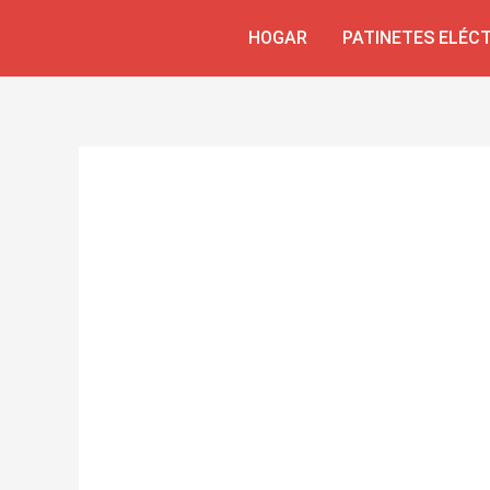
Skip
Navegación
HOGAR
PATINETES ELÉC
to
de
content
entradas