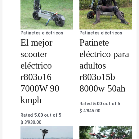
Patinetes eléctricos
Patinetes eléctricos
El mejor
Patinete
scooter
eléctrico para
eléctrico
adultos
r803o16
r803o15b
7000W 90
8000w 50ah
kmph
Rated
5.00
out of 5
$
4'845.00
Rated
5.00
out of 5
$
3'930.00