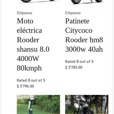
Citycoco
Citycoco
Moto
Patinete
eléctrica
Citycoco
Rooder
Rooder hm8
shansu 8.0
3000w 40ah
4000W
Rated
0
out of 5
80kmph
$
3'783.00
Rated
0
out of 5
$
5'796.00