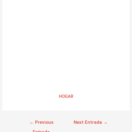
HOGAR
←
Previous
Next Entrada
→