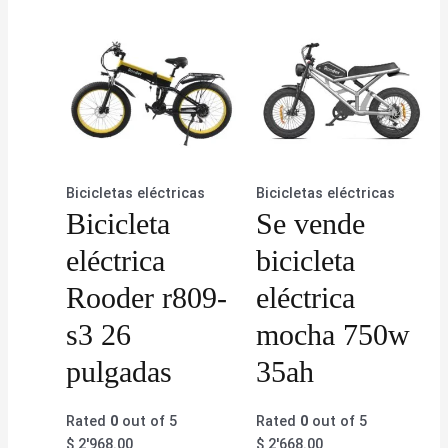
Bicicletas eléctricas
Bicicletas eléctricas
Bicicleta
Se vende
eléctrica
bicicleta
Rooder r809-
eléctrica
s3 26
mocha 750w
pulgadas
35ah
Rated
0
out of 5
Rated
0
out of 5
$
2'968.00
$
2'668.00