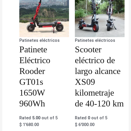
Patinetes eléctricos
Patinetes eléctricos
Patinete
Scooter
Eléctrico
eléctrico de
Rooder
largo alcance
GT01s
XS09
1650W
kilometraje
960Wh
de 40-120 km
Rated
5.00
out of 5
Rated
0
out of 5
$
1'680.00
$
6'000.00