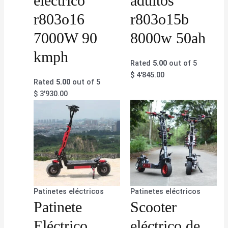
eléctrico
adultos
r803o16
r803o15b
7000W 90
8000w 50ah
kmph
Rated
5.00
out of 5
$
4'845.00
Rated
5.00
out of 5
$
3'930.00
Patinetes eléctricos
Patinetes eléctricos
Patinete
Scooter
Eléctrico
eléctrico de