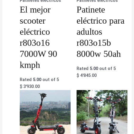
Patinetes eléctricos
Patinetes eléctricos
El mejor
Patinete
scooter
eléctrico para
eléctrico
adultos
r803o16
r803o15b
7000W 90
8000w 50ah
kmph
Rated
5.00
out of 5
$
4'845.00
Rated
5.00
out of 5
$
3'930.00