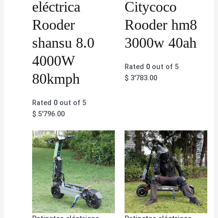
eléctrica
Citycoco
Rooder
Rooder hm8
shansu 8.0
3000w 40ah
4000W
Rated
0
out of 5
80kmph
$
3'783.00
Rated
0
out of 5
$
5'796.00