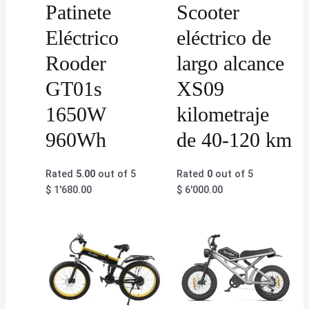
Patinete
Scooter
Eléctrico
eléctrico de
Rooder
largo alcance
GT01s
XS09
1650W
kilometraje
960Wh
de 40-120 km
Rated
5.00
out of 5
Rated
0
out of 5
$
1'680.00
$
6'000.00