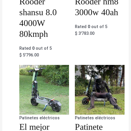
Rooder
Rooder hm8
shansu 8.0
3000w 40ah
4000W
Rated
0
out of 5
80kmph
$
3'783.00
Rated
0
out of 5
$
5'796.00
Patinetes eléctricos
Patinetes eléctricos
El mejor
Patinete