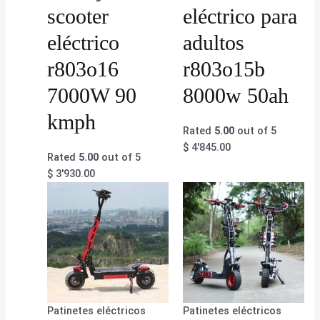
scooter
eléctrico para
eléctrico
adultos
r803o16
r803o15b
7000W 90
8000w 50ah
kmph
Rated
5.00
out of 5
$
4'845.00
Rated
5.00
out of 5
$
3'930.00
Patinetes eléctricos
Patinetes eléctricos