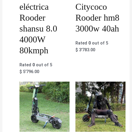
eléctrica
Citycoco
Rooder
Rooder hm8
shansu 8.0
3000w 40ah
4000W
Rated
0
out of 5
80kmph
$
3'783.00
Rated
0
out of 5
$
5'796.00