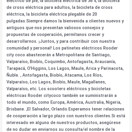
eléctrico de pie, la bicicleta eléctrica de 36 V, la bicicleta
de cross eléctrica para adultos, la bicicleta de cross
eléctrica, la bicicleta eléctrica plegable de 20
pulgadas.Siempre damos la bienvenida a clientes nuevos y
antiguos que nos presentan valiosos consejos y
propuestas de cooperación, permítanos crecer y
desarrollarnos. ¡Juntos, y para contribuir con nuestra
comunidad y personal! Los patinetes eléctricos Rooder
city coco abastecerán a Metropolitana de Santiago,
Valparaíso, Biobío, Coquimbo, Antofagasta, Araucanía,
Tarapacá, O’Higgins, Los Lagos, Maule, Arica y Parinacota,
Ñuble. , Antofagasta, Biobío, Atacama, Los Ríos,
Valparaíso, Los Lagos, Biobío, Maule, Magallanes,
Valparaíso, etc. Los scooters eléctricos y bicicletas
eléctricas Rooder citycoco también se suministrarán a
todo el mundo, como Europa, América, Australia, Nigeria,
Brisbane. ,El Salvador, Orlando.Esperamos tener relaciones
de cooperación a largo plazo con nuestros clientes.Si está
interesado en alguno de nuestros productos, asegúrese
de no dudar en enviarnos su consulta/el nombre de la