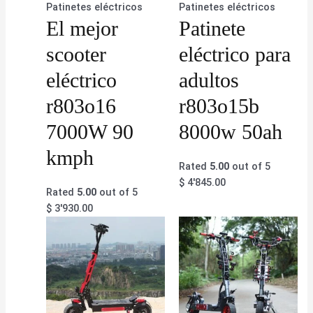
Patinetes eléctricos
Patinetes eléctricos
El mejor
Patinete
scooter
eléctrico para
eléctrico
adultos
r803o16
r803o15b
7000W 90
8000w 50ah
kmph
Rated
5.00
out of 5
$
4'845.00
Rated
5.00
out of 5
$
3'930.00