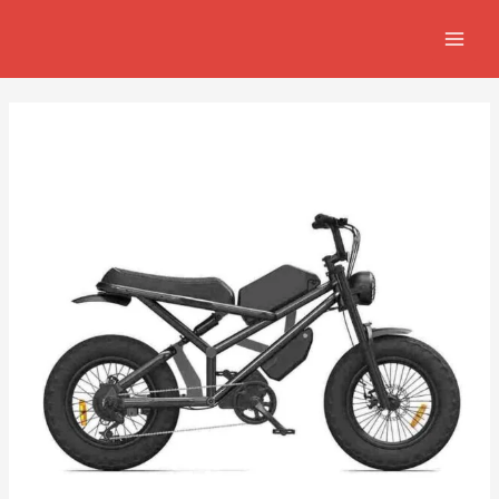
Skip
Navegación
MAI
to
de
MEN
content
entradas