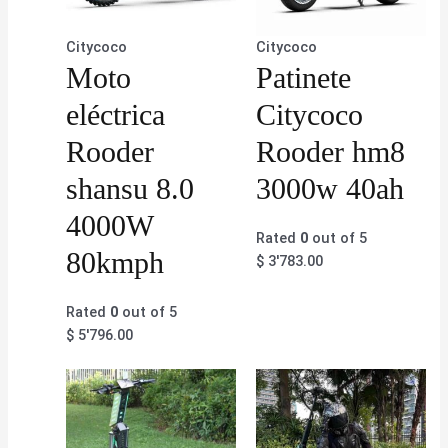
Citycoco
Citycoco
Moto
Patinete
eléctrica
Citycoco
Rooder
Rooder hm8
shansu 8.0
3000w 40ah
4000W
Rated
0
out of 5
80kmph
$
3'783.00
Rated
0
out of 5
$
5'796.00