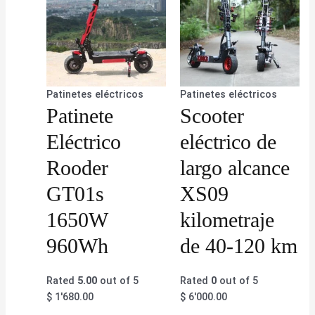
Patinetes eléctricos
Patinetes eléctricos
Patinete
Scooter
Eléctrico
eléctrico de
Rooder
largo alcance
GT01s
XS09
1650W
kilometraje
960Wh
de 40-120 km
Rated
5.00
out of 5
Rated
0
out of 5
$
1'680.00
$
6'000.00