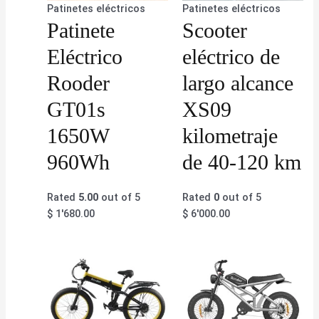
Patinetes eléctricos
Patinetes eléctricos
Patinete
Scooter
Eléctrico
eléctrico de
Rooder
largo alcance
GT01s
XS09
1650W
kilometraje
960Wh
de 40-120 km
Rated
5.00
out of 5
Rated
0
out of 5
$
1'680.00
$
6'000.00