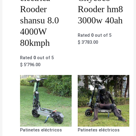
Rooder
Rooder hm8
shansu 8.0
3000w 40ah
4000W
Rated
0
out of 5
80kmph
$
3'783.00
Rated
0
out of 5
$
5'796.00
Patinetes eléctricos
Patinetes eléctricos