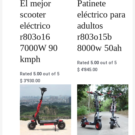
El mejor
Patinete
scooter
eléctrico para
eléctrico
adultos
r803o16
r803o15b
7000W 90
8000w 50ah
kmph
Rated
5.00
out of 5
$
4'845.00
Rated
5.00
out of 5
$
3'930.00