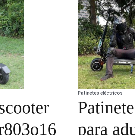
Patinetes eléctricos
scooter
Patinete
 r803o16
para adu