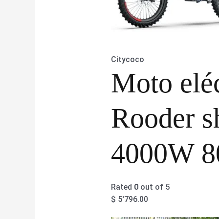
Citycoco
Moto eléc
Rooder s
4000W 8
Rated
0
out of 5
$
5'796.00