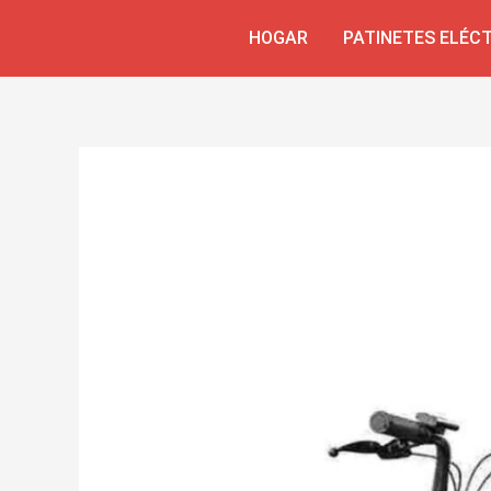
Skip
Navegación
HOGAR
PATINETES ELÉC
to
de
content
entradas