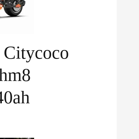
e Citycoco
 hm8
40ah