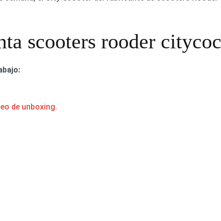
nta scooters rooder citycoc
abajo:
deo de unboxing.