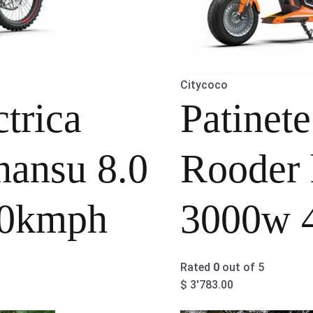
Citycoco
trica
Patinet
hansu 8.0
Rooder
0kmph
3000w 
Rated
0
out of 5
$
3'783.00