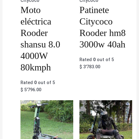
Citycoco
Citycoco
Moto
Patinete
eléctrica
Citycoco
Rooder
Rooder hm8
shansu 8.0
3000w 40ah
4000W
Rated
0
out of 5
80kmph
$
3'783.00
Rated
0
out of 5
$
5'796.00