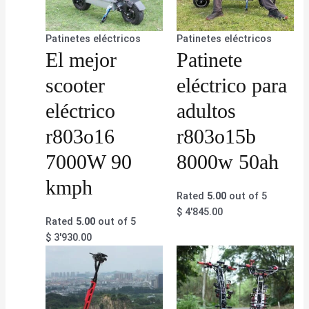
Patinetes eléctricos
Patinetes eléctricos
El mejor
Patinete
scooter
eléctrico para
eléctrico
adultos
r803o16
r803o15b
7000W 90
8000w 50ah
kmph
Rated
5.00
out of 5
$
4'845.00
Rated
5.00
out of 5
$
3'930.00