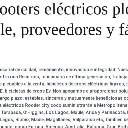
ooters eléctricos p
e, proveedores y f
sarial de calidad, rendimiento, innovación e integridad. Nue
estra rica Recursos, maquinaria de última generación, traba
 plegables a la venta, bicicletas de cross eléctricas ligeras,
 E, bicicletas de cross Ev. Nos apegamos a proporcionar solu
largo plazo, estables, sinceras y mutuamente beneficiosas c
s eléctricos Rooder city coco suministrarán a Metropolitana 
arapacá, O’Higgins, Los Lagos, Maule, Arica y Parinacota, 
Lagos, Biobío, Maule, Magallanes, Valparaíso etc, también s
 mundo, como Europa, América, Australia, Bulgaria, Gran Bre