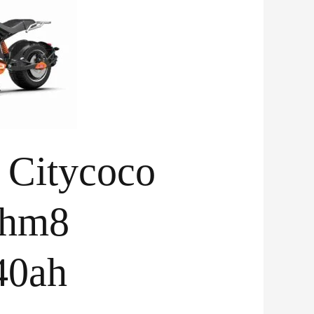
e Citycoco
 hm8
40ah