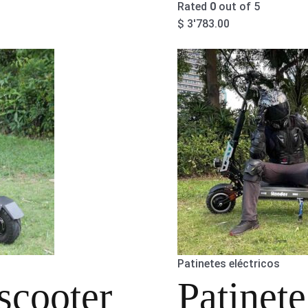
Rated
0
out of 5
$
3'783.00
Patinetes eléctricos
scooter
Patinete