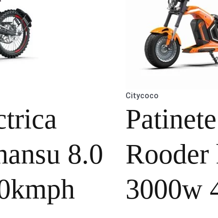
Citycoco
trica
Patinet
hansu 8.0
Rooder
0kmph
3000w 