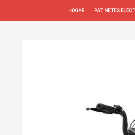
Skip
Navegación
HOGAR
PATINETES ELÉC
to
de
content
entradas