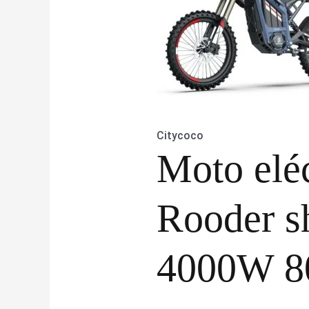
Citycoco
Moto eléc
Rooder s
4000W 8