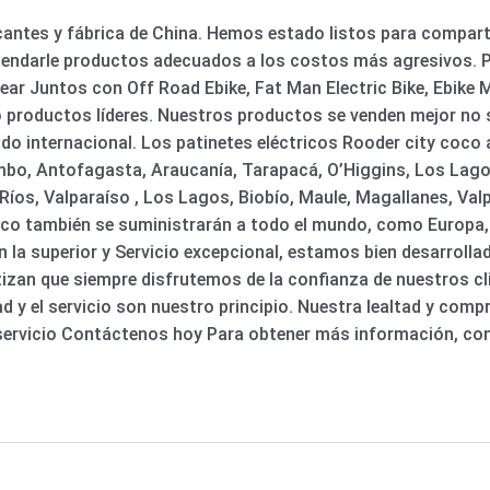
icantes y fábrica de China. Hemos estado listos para compar
endarle productos adecuados a los costos más agresivos. Por
rear Juntos con Off Road Ebike, Fat Man Electric Bike, Ebike 
o productos líderes. Nuestros productos se venden mejor no 
do internacional. Los patinetes eléctricos Rooder city coco
mbo, Antofagasta, Araucanía, Tarapacá, O’Higgins, Los Lagos
os, Valparaíso , Los Lagos, Biobío, Maule, Magallanes, Valpa
oco también se suministrarán a todo el mundo, como Europa, A
Con la superior y Servicio excepcional, estamos bien desarroll
tizan que siempre disfrutemos de la confianza de nuestros cl
ad y el servicio son nuestro principio. Nuestra lealtad y c
servicio Contáctenos hoy Para obtener más información, co