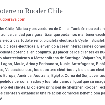
doterreno Rooder Chile
hugoaraya.com
oder Chile, fábrica y proveedores de China. También nos esta
ntrol de calidad para garantizar que podamos mantener excel
eléctricas todoterreno, bicicleta eléctrica E Cycle. , Bicicle
, Bicicletas eléctricas. Bienvenido a crear interacciones come
elente potencial en conjunto. ¡El placer de los clientes es n
co abastecimiento a Metropolitana de Santiago, Valparaíso, 
 Lagos, Maule, Arica y Parinacota, Ñuble, Antofagasta, Biobí
s, Valparaíso, etc., los scooters eléctricos y bicicletas elé
 Europa, América, Australia, Egipto, Corea del Sur, Juvent
edidos personalizados y los fabricamos. Igual que su image
iseño del cliente. El objetivo principal de Shenzhen Rooder Te
 clientes y establecer una relación comercial beneficiosa par
a!