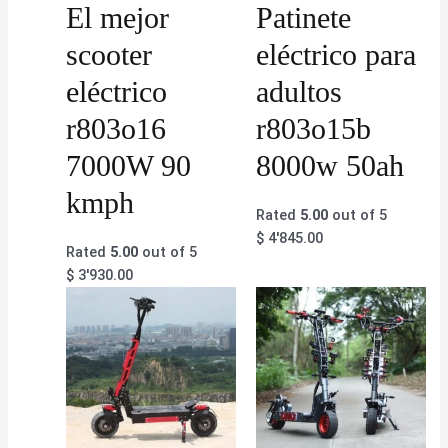
El mejor
Patinete
scooter
eléctrico para
eléctrico
adultos
r803o16
r803o15b
7000W 90
8000w 50ah
kmph
Rated
5.00
out of 5
$
4'845.00
Rated
5.00
out of 5
$
3'930.00