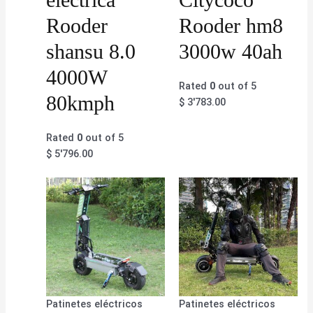
Rooder
Rooder hm8
shansu 8.0
3000w 40ah
4000W
Rated
0
out of 5
80kmph
$
3'783.00
Rated
0
out of 5
$
5'796.00
Patinetes eléctricos
Patinetes eléctricos