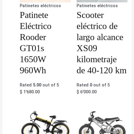
Patinetes eléctricos
Patinetes eléctricos
Patinete
Scooter
Eléctrico
eléctrico de
Rooder
largo alcance
GT01s
XS09
1650W
kilometraje
960Wh
de 40-120 km
Rated
5.00
out of 5
Rated
0
out of 5
$
1'680.00
$
6'000.00