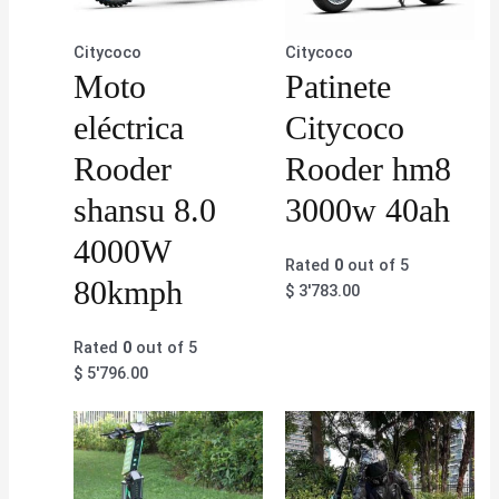
Citycoco
Citycoco
Moto
Patinete
eléctrica
Citycoco
Rooder
Rooder hm8
shansu 8.0
3000w 40ah
4000W
Rated
0
out of 5
80kmph
$
3'783.00
Rated
0
out of 5
$
5'796.00